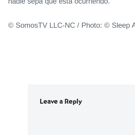
nadie sepa que está ocurriendo.
© SomosTV LLC-NC / Photo: © Sleep A
Leave a Reply