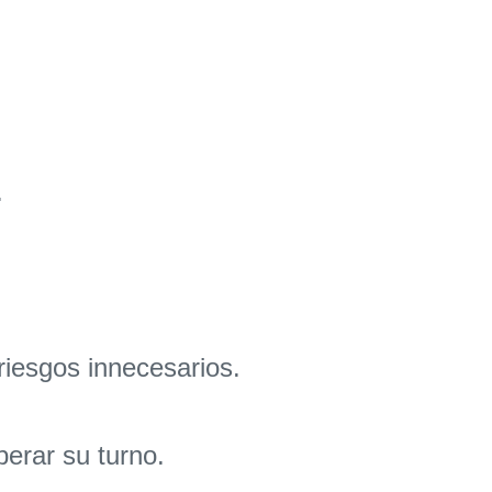
.
riesgos innecesarios.
sperar su turno.