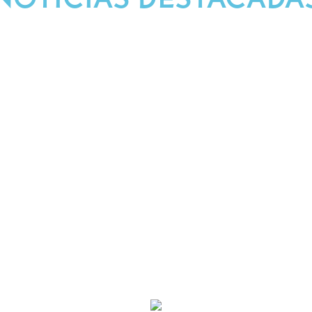
Síguenos en Nuestras Redes
litas
Programación
Contáctanos
Po