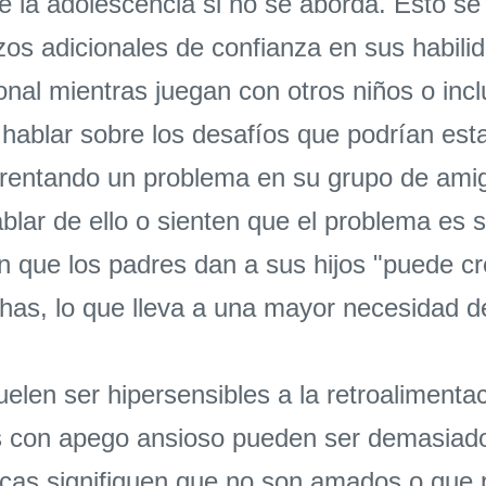
e la adolescencia si no se aborda. Esto se
rzos adicionales de confianza en sus habil
nal mientras juegan con otros niños o inc
r hablar sobre los desafíos que podrían e
nfrentando un problema en su grupo de am
blar de ello o sienten que el problema es 
ón que los padres dan a sus hijos "puede cr
has, lo que lleva a una mayor necesidad de
elen ser hipersensibles a la retroalimenta
os con apego ansioso pueden ser demasiado
íticas signifiquen que no son amados o qu