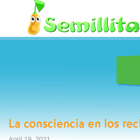
Skip
to
content
La consciencia en los re
April 19, 2021