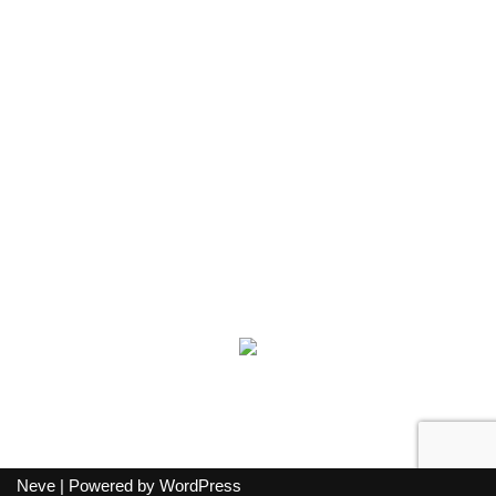
Sobre Nosotros
Noticias
Club Semillitas
Programación
Contáctanos
Políticas de Privacidad
Términos de Uso
PARTE DE SOMOS GROUP
DERECHOS RESERVADOS @SOMOSTV 2026
Neve
| Powered by
WordPress