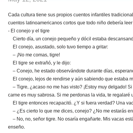
Cada cultura tiene sus propios cuentos infantiles tradicion
cuentos latinoamericanos cortos que todo niño debería leer
- El conejo y el tigre
Cierto día, un conejo pequeño y dócil estaba descansando 
El conejo, asustado, solo tuvo tiempo a gritar:
– ¡No me comas, tigre!
El tigre se extrañó, y le dijo:
– Conejo, he estado observándote durante días, esperando
El conejo, lejos de rendirse y aún sabiendo que estaba me
– Tigre, ¿acaso no me has visto? ¡Estoy muy delgado! Si 
carne es muy sabrosa. Si me perdonas la vida, te regalaré u
El tigre entonces recapacitó. ¿Y si fuera verdad? Una vac
– ¿Es cierto lo que me dices, conejo? ¿No me estarás 
– No, no, señor tigre. No osaría engañarte. Mis vacas están 
enseño.