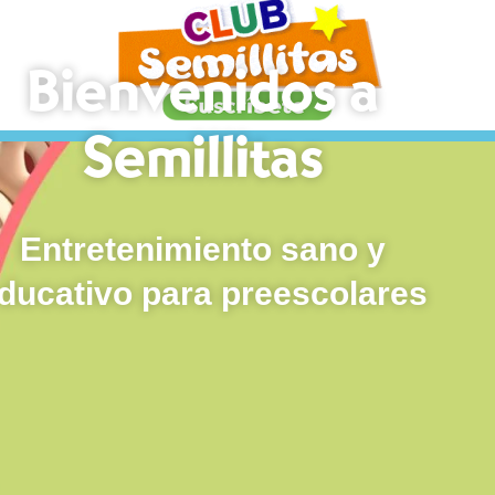
Bienvenidos a
Semillitas
Entretenimiento sano y
ducativo para preescolares