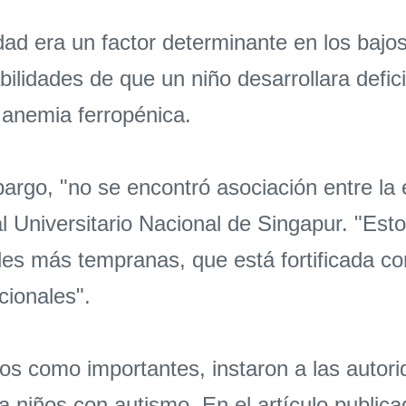
ad era un factor determinante en los bajos
lidades de que un niño desarrollara defic
 anemia ferropénica.
rgo, "no se encontró asociación entre la e
l Universitario Nacional de Singapur. "Est
s más tempranas, que está fortificada con 
cionales".
zgos como importantes, instaron a las autor
a niños con autismo. En el artículo publica