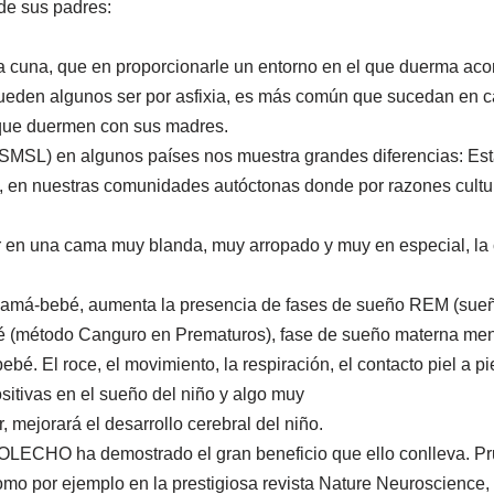
de sus padres:
 la cuna, que en proporcionarle un entorno en el que duerma 
 pueden algunos ser por asfixia, es más común que sucedan en
 que duermen con sus madres.
(SMSL) en algunos países nos muestra grandes diferencias: Est
en nuestras comunidades autóctonas donde por razones cultura
r en una cama muy blanda, muy arropado y muy en especial, la c
 mamá-bebé, aumenta la presencia de fases de sueño REM (sue
ebé (método Canguro en Prematuros), fase de sueño materna me
bé. El roce, el movimiento, la respiración, el contacto piel a pi
sitivas en el sueño del niño y algo muy
r, mejorará el desarrollo cerebral del niño.
l COLECHO ha demostrado el gran beneficio que ello conlleva. Pr
mo por ejemplo en la prestigiosa revista Nature Neuroscience, p