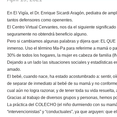
En El Vigía, el Dr. Enrique Sicardi Aragón, pediatra de amp
tantos defensores como openentes.
El Centro Virtual Cervantes, nos da el siguiente significad
seguramente no obtendrá beneficio alguno.
Pero si cambiamos algunas palabras y dijera que: EL Q
inmenso. Uso el término Ma-Pa para referirme a mamá o papá
30% de todos los hogares, la mujer es cabeza de familia (I
Dejando a un lado las situaciones sociales y estadísticas e
amado.
El bebé, cuando nace, ha estado acostumbrado a: sentir, oír
de separar de inmediato al bebé de su mamá y no conforme c
cual aún no logra razonar, y de tener toda su vida resuelta,
Gracias al trabajo de diversos grupos y personas, hemos po
La práctica del COLECHO (el niño durmiendo con su mamá o
“intervencionistas” y “conductuales”, ya que arguyen: que e