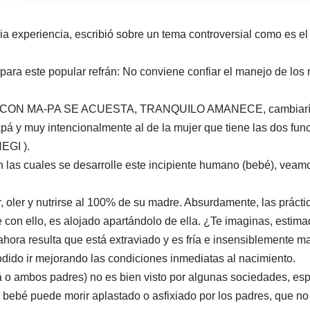
lia experiencia, escribió sobre un tema controversial como es el
o para este popular refrán: No conviene confiar el manejo de lo
UE CON MA-PA SE ACUESTA, TRANQUILO AMANECE, cambiaría rotu
 y muy intencionalmente al de la mujer que tiene las dos funci
NEGI ).
n las cuales se desarrolle este incipiente humano (bebé), veamos
, oler y nutrirse al 100% de su madre. Absurdamente, las prácti
on ello, es alojado apartándolo de ella. ¿Te imaginas, estimad
 ahora resulta que está extraviado y es fría e insensiblemente 
dido ir mejorando las condiciones inmediatas al nacimiento.
 ambos padres) no es bien visto por algunas sociedades, espe
l bebé puede morir aplastado o asfixiado por los padres, que no